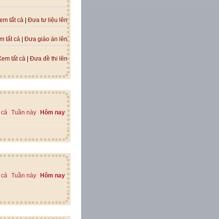
em tất cả
|
Đưa tư liệu lên
m tất cả
|
Đưa giáo án lên
Xem tất cả
|
Đưa đề thi lên
 cả
Tuần này
Hôm nay
 cả
Tuần này
Hôm nay