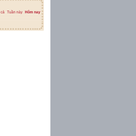
 cả
Tuần này
Hôm nay