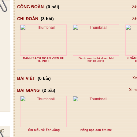
CÔNG ĐOÀN
(0 bài)
Xe
CHI ĐOÀN
(3 bài)
Xe
DANH SACH DOAN VIEN UU
Danh sach chi doan NH
4 NĂM
TU 2010
20101-2011
Đ
BÀI VIẾT
(0 bài)
Xe
BÀI GIẢNG
(2 bài)
Xem 
ỌC
Tìm hiểu về ếch đồng
Nòng nọc con tìm mẹ