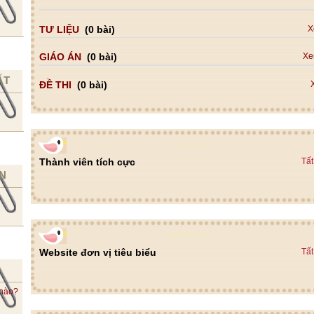
TƯ LIỆU
(0 bài)
X
GIÁO ÁN
(0 bài)
Xe
ẤT
ĐỀ THI
(0 bài)
Thành viên tích cực
Tất
N
Website đơn vị tiêu biểu
Tất
 nào?