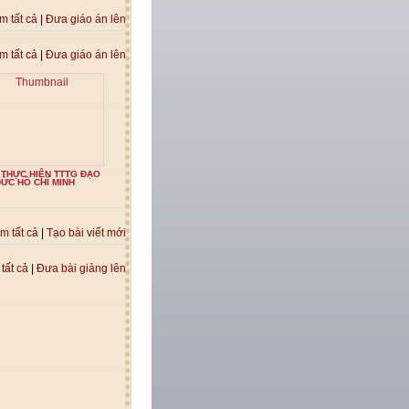
m tất cả
|
Đưa giáo án lên
m tất cả
|
Đưa giáo án lên
 THỰC HIỆN TTTG ĐẠO
ỨC HỒ CHÍ MINH
m tất cả
|
Tạo bài viết mới
tất cả
|
Đưa bài giảng lên