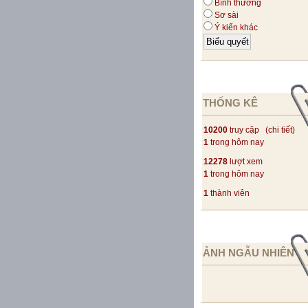
Bình thường
Sơ sài
Ý kiến khác
THỐNG KÊ
10200
truy cập (
chi tiết
)
1
trong hôm nay
12278
lượt xem
1
trong hôm nay
1
thành viên
ẢNH NGẪU NHIÊN