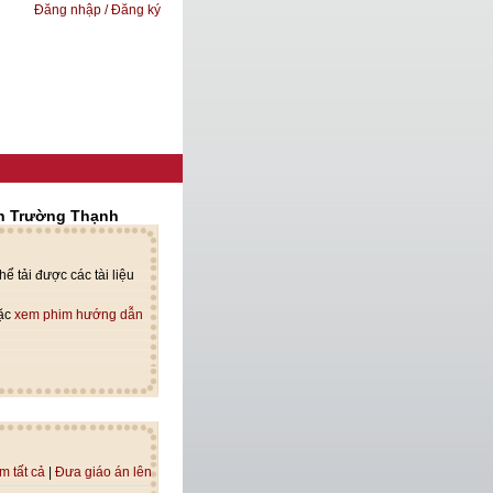
Đăng nhập / Đăng ký
n Trường Thạnh
ể tải được các tài liệu
oặc
xem phim hướng dẫn
m tất cả
|
Đưa giáo án lên